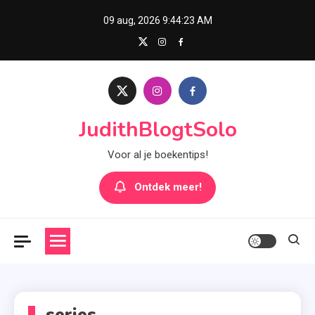
Skip
09 aug, 2026
9:44:23 AM
to
content
JudithBlogtSolo
Voor al je boekentips!
Ontdek meer!
series