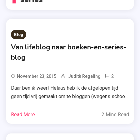
Blog
Van lifeblog naar boeken-en-series-
blog
2
Tagged
November 23, 2015
Judith Regeling
Boeken
Daar ben ik weer! Helaas heb ik de afgelopen tijd
,
geen tijd vrij gemaakt om te bloggen (wegens school,
Judithblo
vermoeidheid maar ook het hebben van een Netflix-
,
abonnement), maar.. ik wil het vandaag eens hebben
Read More
2 Mins Read
Series
over mijn blog. Zoals jullie de afgelopen maanden wel
,
hebben kunnen zien (als je mijn blog natuurlijk volgt),
Veranderi
schrijf ik over […]