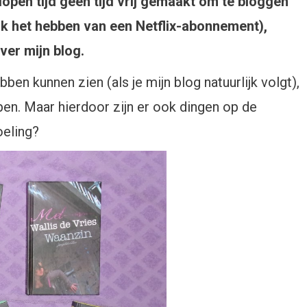
lopen tijd geen tijd vrij gemaakt om te bloggen
 het hebben van een Netflix-abonnement),
dithblogtsolo
ver mijn blog.
ries
en kunnen zien (als je mijn blog natuurlijk volgt),
randering
pen. Maar hierdoor zijn er ook dingen op de
oeling?