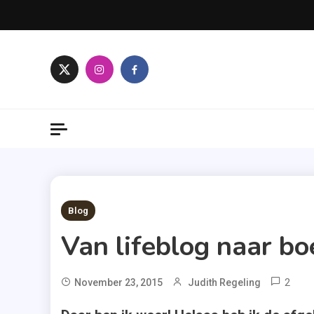
Skip
to
content
2 MINS READ
Blog
Van lifeblog naar b
2
November 23, 2015
Judith Regeling
Bo