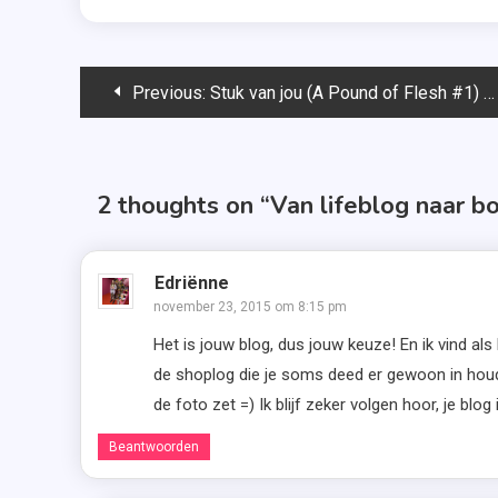
Bericht
Previous:
Stuk van jou (A Pound of Flesh #1) – Sophie Jackson
navigatie
2 thoughts on “
Van lifeblog naar b
Edriënne
november 23, 2015 om 8:15 pm
Het is jouw blog, dus jouw keuze! En ik vind al
de shoplog die je soms deed er gewoon in houd
de foto zet =) Ik blijf zeker volgen hoor, je blog
Beantwoorden