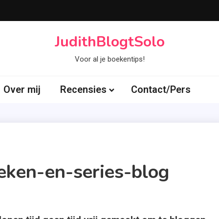
JudithBlogtSolo
Voor al je boekentips!
Over mij
Recensies
Contact/Pers
oeken-en-series-blog
Tagged
eken