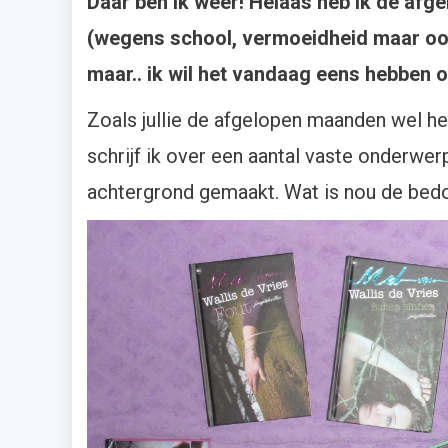
Daar ben ik weer! Helaas heb ik de afge
,
(wegens school, vermoeidheid maar ook
Ju
,
maar.. ik wil het vandaag eens hebben o
Se
Zoals jullie de afgelopen maanden wel hebb
,
Ve
schrijf ik over een aantal vaste onderwer
achtergrond gemaakt. Wat is nou de bed