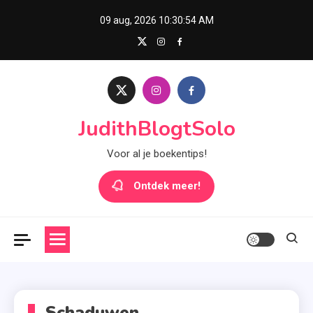
Skip
09 aug, 2026
10:30:54 AM
to
content
JudithBlogtSolo
Voor al je boekentips!
Ontdek meer!
Schaduwen