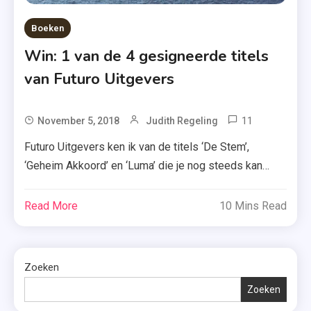
Boeken
Win: 1 van de 4 gesigneerde titels
van Futuro Uitgevers
11
Tagged
November 5, 2018
Judith Regeling
Blijven
Futuro Uitgevers ken ik van de titels ‘De Stem’,
Of
‘Geheim Akkoord’ en ‘Luma’ die je nog steeds kan
Gaan
winnen. Maar ze hebben nog meer boeken én ook die
,
mag ik vandaag weggeven. Kijk dus snel verder en
Read More
10 Mins Read
De
laat weten welk boek jij wilt winnen. Van ‘Schaduwen’,
Stilte
‘Halverwege het einde’, ‘Blijven of gaan?’ tot ‘De stilte
Van
[…]
Het
Zoeken
Water
Zoeken
,