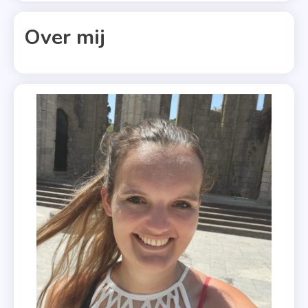
Futuro
Uitgevers
Over mij
,
Halverwe
Het Einde
,
Schaduwe
,
Winactie