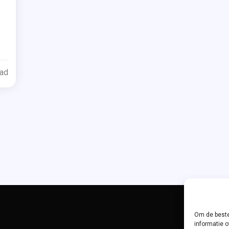
Tagged
ijven
an
ie
ead
’,
lte
n
te
t
ter
turo
tgevers
lverwege
t Einde
Om de beste
informatie o
haduwen