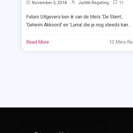
11
November 5, 2018
Judith Regeling
Bl
Futuro Uitgevers ken ik van de titels ‘De Stem’,
Of
‘Geheim Akkoord’ en ‘Luma’ die je nog steeds kan
Ga
winnen. Maar ze hebben nog meer boeken én ook d
,
mag ik vandaag weggeven. Kijk dus snel verder en
De
Read More
10 Mins R
laat weten welk boek jij wilt winnen. Van ‘Schaduwen
Sti
Va
‘Halverwege het einde’, ‘Blijven of gaan?’ tot ‘De stil
He
[…]
Wa
,
Fu
Ui
,
Ha
He
,
Sc