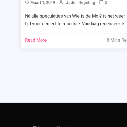
0
Tagg
Maart 1, 2019
Judith Regeling
Indie
Na alle speculaties van Wie is de Mol? is het weer
Awards
tijd voor een echte recensie. Vandaag recenseer ik
,
een speciaal Indie-boek van Tjeerd Langstraat. Vori
Räv
keer werd ik al weggeblazen door zijn boek ‘Eeuwi
Read More
8 Mins R
,
Donker’, maar zal dat nu weer lukken door ‘RÄV’? Je
Rotterd
leest het hieronder. Flarden van gruwelijke snuff
,
movies vinden hun […]
Thriller
,
Tjeerd
Langstra