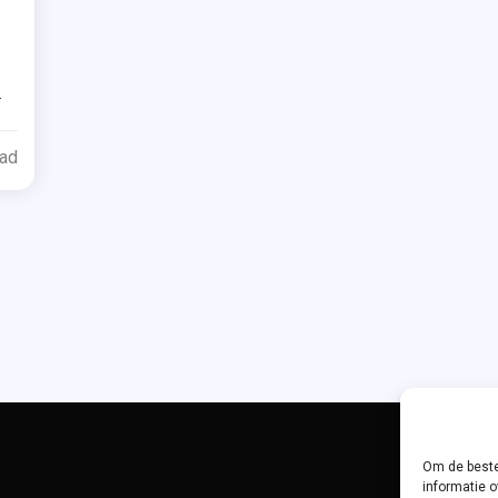
ed
g
g
ead
am
at
Om de beste
informatie o