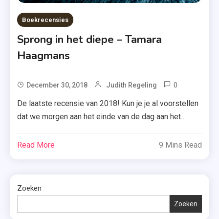
Boekrecensies
Sprong in het diepe – Tamara
Haagmans
0
Tagged
December 30, 2018
Judith Regeling
Duitsland
De laatste recensie van 2018! Kun je je al voorstellen
,
dat we morgen aan het einde van de dag aan het
Parijs
aftellen zijn naar een hopelijk mooi 2019? Dat wens ik
,
je namelijk alvast toe. Maar niet voordat ik de
Read More
9 Mins Read
Rio De
recensie van ‘Sprong in het diepe’ van Tamara
Janeiro
Haagmans met je heb gedeeld. Kijk dus […]
,
Zoeken
Sprong
In Het
Zoeken
Diepe