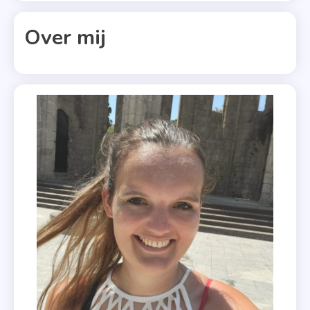
,
Tamara
Over mij
Haagman
,
Uitgeverij
Ellessy
Relax