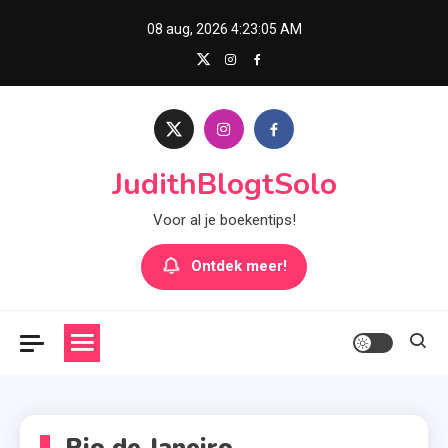
Skip
08 aug, 2026
4:23:05 AM
to
content
JudithBlogtSolo
Voor al je boekentips!
Ontdek meer!
Rio de Janeiro