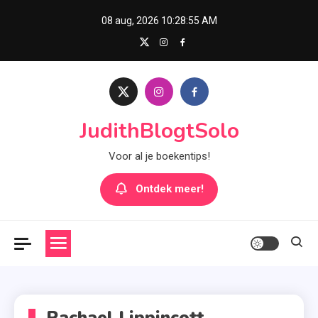
Skip
08 aug, 2026
10:28:55 AM
to
content
JudithBlogtSolo
Voor al je boekentips!
Ontdek meer!
Rachael Lippincott