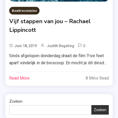
Boekrecensies
Vijf stappen van jou – Rachael
Lippincott
0
Tagged
Juni 18, 2019
Judith Regeling
Cole
Sinds afgelopen donderdag draait de film ‘Five feet
Sprouse
apart’ eindelijk in de bioscoop. En mocht je dit dinsdag
,
lezen: vanavond ga ik erheen! Maar ik kon het
Cystic
natuurlijk niet laten om eerst het boek ‘Vijf stappen
Read More
8 Mins Read
Fibrosis
van jou’ te lezen. Was het dat waard? Ik laat het je
,
weten. Stella Grant houdt ervan om controle […]
Five
Feet
Zoeken
Apart
Zoeken
,