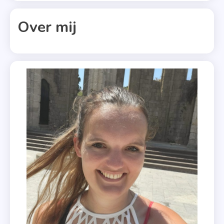
Rachael
Lippincott
Over mij
,
Taaislijmziekte
,
Uitgeverij
Volt
,
Vijf
Stappen
Van
Jou