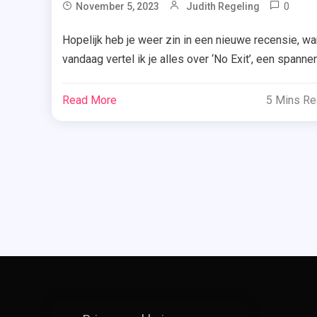
0
November 5, 2023
Judith Regeling
Avo
Hopelijk heb je weer zin in een nieuwe recensie, wa
,
vandaag vertel ik je alles over ‘No Exit’, een spanne
Cru
nieuw boek van Maren Stoffels. Ben je daar ook
,
benieuwd naar? Lees dan snel verder. Vesper stapt
Read More
5 Mins R
Jeu
aan boord van een luxe cruiseschip. Ze denkt dat z
,
op vakantie gaat, maar niets is minder waar. […]
Kin
,
Mar
Sto
,
No
Exit
,
Pes
,