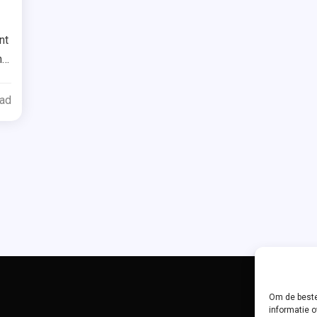
Tagged
ntuur
nt
nd
iseschip
ead
gdthriller
e
derboeken
en
ffels
ters
Om de beste
informatie o