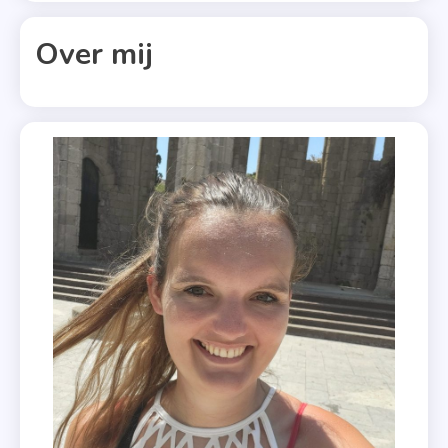
,
Gillian
Over mij
King
,
Kate
Stewart
,
Lucinda
Riley
,
Olivia
Dade
,
Ravenhoo
,
Suzanne
Vermeer