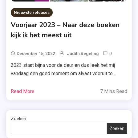
Nieuwste releases
Voorjaar 2023 – Naar deze boeken
kijk ik het meest uit
0
Tagged
December 15, 2022
Judith Regeling
A.W.
2023 staat bijna voor de deur en dus leek het mij
Bruna
vandaag een goed moment om alvast vooruit te
Uitgevers
kijken. Ben jij ook benieuwd welke fijne boeken eraan
,
zitten te komen? Ik laat het je zien! Ben je nu
Read More
7 Mins Read
Elke
benieuwd naar een boek en wil je er meer over
Zomer
weten? Klik dan gerust op de […]
Daarna
,
Zoeken
Gaby
Zoeken
Rasters