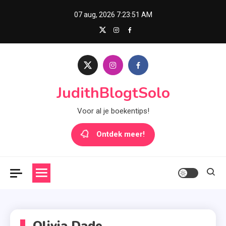
Skip
07 aug, 2026
7:23:51 AM
to
content
JudithBlogtSolo
Voor al je boekentips!
Ontdek meer!
Olivia Dade