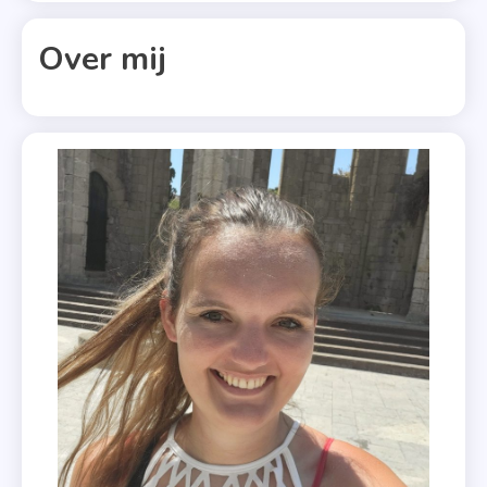
,
Vier
Over mij
Sterren
,
Zomer
&
Keuing