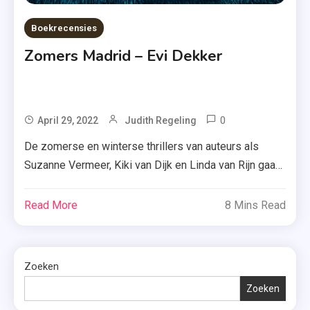
Boekrecensies
Zomers Madrid – Evi Dekker
0
Tagged
April 29, 2022
Judith Regeling
Boekenpost
De zomerse en winterse thrillers van auteurs als
,
Suzanne Vermeer, Kiki van Dijk en Linda van Rijn gaan
Evi
er bij mij in als zoete koek, maar geldt dat ook voor de
Dekker
zomerse thriller ‘Zomers Madrid’ van debutante Evi
Read More
8 Mins Read
,
Dekker? Onlangs las ik haar boek en vandaag vertel ik
HarperCollins
je er alles over. Lara’s scheiding is […]
,
Zoeken
Madrid
,
Zoeken
Recensie-