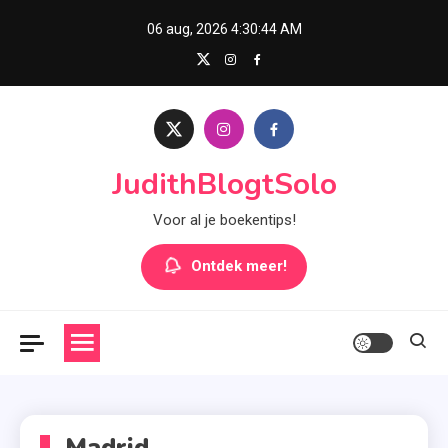
Skip
06 aug, 2026
4:30:44 AM
to
content
JudithBlogtSolo
Voor al je boekentips!
Ontdek meer!
Madrid