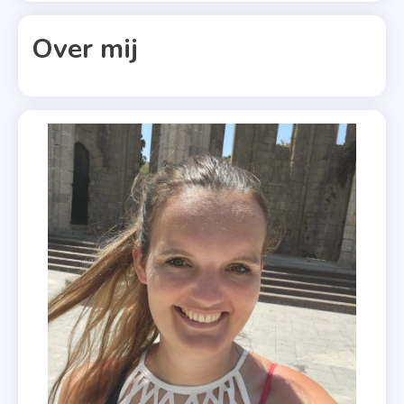
Exemplaar
Over mij
,
Spanje
,
Uitgeverij
,
Zomers
Madrid
,
Zomerse
Thriller