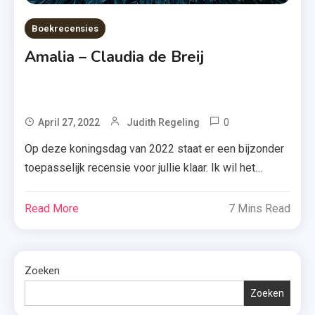
Boekrecensies
Amalia – Claudia de Breij
0
Tagged
April 27, 2022
Judith Regeling
Amalia
Op deze koningsdag van 2022 staat er een bijzonder
,
toepasselijk recensie voor jullie klaar. Ik wil het
Boek
namelijk hebben over ‘Amalia’ van Claudia de Breij.
,
Benieuwd wat ik van dit boek vond? Je leest er
Read More
7 Mins Read
Claudia
vandaag van alles over. Met ‘Amalia’ zet Claudia de
De
Breij de traditie voort die begon met Hella Haasse die
Breij
een […]
Zoeken
,
Koningsdag
Zoeken
2022