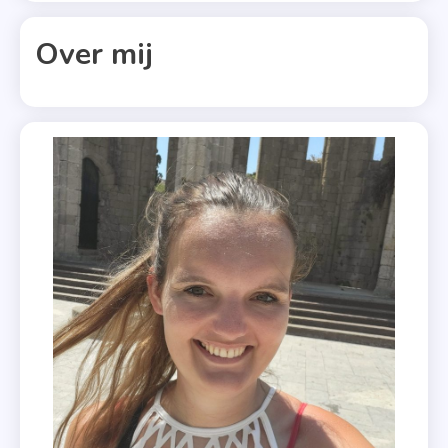
,
Over mij
Kroonprinses
,
Maastricht
,
Non
Fictie
,
Recensie
,
Verjaardag
,
Willem-
Alexander