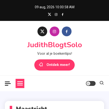
Skip
09 aug, 2026
10:00:58 AM
to
content
JudithBlogtSolo
Voor al je boekentips!
Ontdek meer!
Maastricht