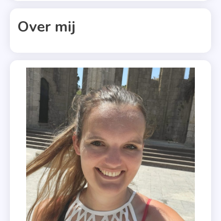
Zebra
,
Over mij
Joost Van
Willigenbur
,
Leukemie
,
Nonfictie
,
Viora
Rebergen
,
Wereldreis
,
Xander
Uitgevers