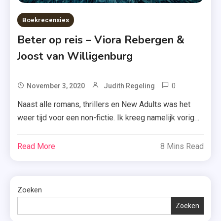
Boekrecensies
Beter op reis – Viora Rebergen &
Joost van Willigenburg
0
Tagged
November 3, 2020
Judith Regeling
Be
Naast alle romans, thrillers en New Adults was het
More
weer tijd voor een non-fictie. Ik kreeg namelijk vorige
Unicorn
maand het boek ‘Beter op reis’ van Viora Rebergen en
,
Joost van Willigenburg opgestuurd. En eerlijk? Ik kon
Read More
8 Mins Read
Beter
‘m gewoon niet lang laten liggen. Lees jij mee wat ik
Op
er precies van vond? Als Viora te horen […]
Reis
,
Zoeken
De
Zoeken
Gouden