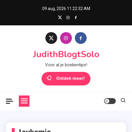
Skip
09 aug, 2026
11:22:32 AM
to
content
JudithBlogtSolo
Voor al je boekentips!
Ontdek meer!
leukemie