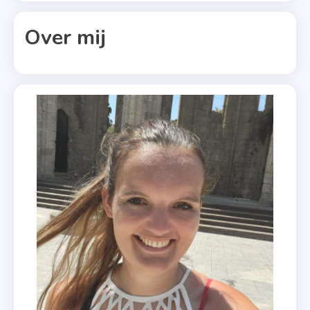
Kop
Of
Over mij
Munt
,
Vooruitexemplaa
,
World Of
Romance