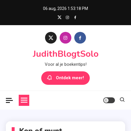
Skip
06 aug, 2026
1:53:18 PM
to
content
JudithBlogtSolo
Voor al je boekentips!
Ontdek meer!
Kop of munt