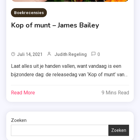
Boekrecensies
Kop of munt – James Bailey
0
Tagged
Juli 14, 2021
Judith Regeling
E-
Laat alles uit je handen vallen, want vandaag is een
Book
bijzondere dag: de releasedag van ‘Kop of munt’ van
,
James Bailey! Ik mocht dit boek van de uitgeverij
HarperCollins
alvast lezen. Ben je dus benieuwd of het de moeite
Read More
9 Mins Read
,
waard is? Lees maar gauw door! Josh kan er niet
James
langer omheen: hij heeft een quarterlifecrisis. Het […]
Bailey
,
Zoeken
Kobo
Zoeken
,