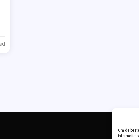
ged
s
gnie
de
enk
ead
rs
g-
e
ven
Om de beste
informatie o