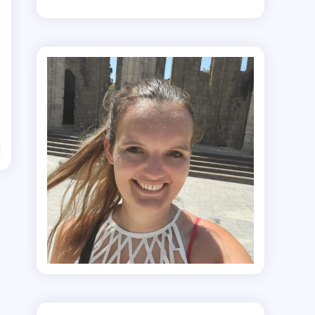
d
r
d