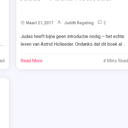
ged
2
Tagge
Maart 21, 2017
Judith Regeling
Astrid
Judas heeft bijna geen introductie nodig – het echte
s
Holleede
k
leven van Astrid Holleeder. Ondanks dat dit boek al
,
een aantal maanden uit was, kreeg ik nu de kans
Judas
dankzij Elly’s Choice – Bookchoice om dit boek te
n
ead
Read More
4 Mins Rea
,
lezen. Benieuwd wat ik ervan denk? Astrid en Sonja
Lebowski
Holleeder besluiten in 2013 te doen wat niemand
voor […]
n