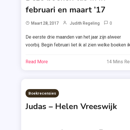
februari en maart ’17
0
Tag
Maart 28, 2017
Judith Regeling
De
De eerste drie maanden van het jaar zijn alweer
Lovebu
voorbij. Begin februari liet ik al zien welke boeken i
,
in januari ’17 las, maar nu is het tijd voor de boeken
Did I
van februari en maart. En dat zijn er best veel: veel
Mentio
Read More
14 Mins R
recensies zijn dan ook al online gekomen, maar
I Miss
You
sommige verschijnen binnenkort. Kijk je […]
,
Did I
Boekrecensies
Mentio
Judas – Helen Vreeswijk
I Need
You
,
Donker