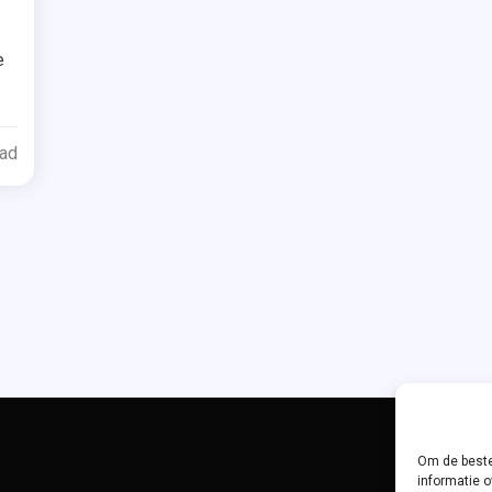
d
e
e
en
ead
van
s
acht
Om de beste
informatie o