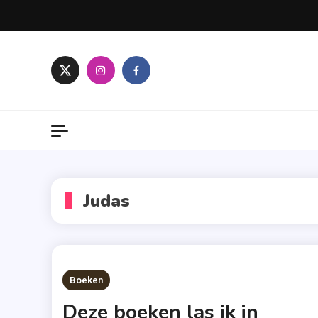
Skip
to
content
Judas
Boeken
Deze boeken las ik in