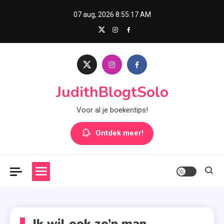
Skip
07 aug, 2026
8:55:18 AM
to
content
JudithBlogtSolo
Voor al je boekentips!
Ontdek meer!
Ik wil ook zo’n man