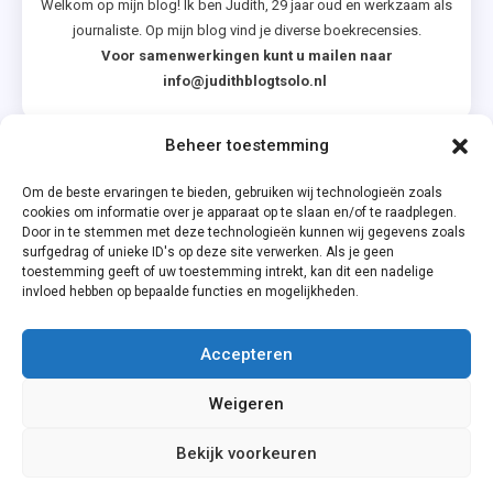
Welkom op mijn blog! Ik ben Judith, 29 jaar oud en werkzaam als
Je
journaliste. Op mijn blog vind je diverse boekrecensies.
,
Voor samenwerkingen kunt u mailen naar
Models
info@judithblogtsolo.nl
In
Shape
Beheer toestemming
Categorieën
Om de beste ervaringen te bieden, gebruiken wij technologieën zoals
cookies om informatie over je apparaat op te slaan en/of te raadplegen.
Door in te stemmen met deze technologieën kunnen wij gegevens zoals
surfgedrag of unieke ID's op deze site verwerken. Als je geen
toestemming geeft of uw toestemming intrekt, kan dit een nadelige
invloed hebben op bepaalde functies en mogelijkheden.
Accepteren
Privacyverklaring
Weigeren
Cookiebeleid (EU)
Bekijk voorkeuren