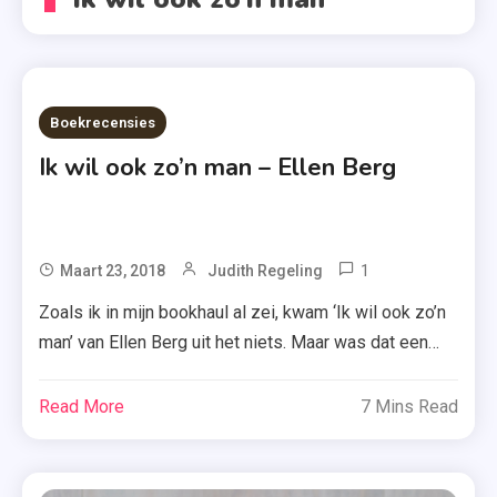
Boekrecensies
Ik wil ook zo’n man – Ellen Berg
1
Tagged
Maart 23, 2018
Judith Regeling
Ellen
Zoals ik in mijn bookhaul al zei, kwam ‘Ik wil ook zo’n
Berg
man’ van Ellen Berg uit het niets. Maar was dat een
,
goede windvlaag of had die beter kun overwaaien?
Ik
Dat lees je vandaag. Charlotte heeft het allemaal: een
Read More
7 Mins Read
Wil
baan als arts, een fijn appartement en een druk sociaal
Ook
leven. Het enige dat nog […]
Zo'n