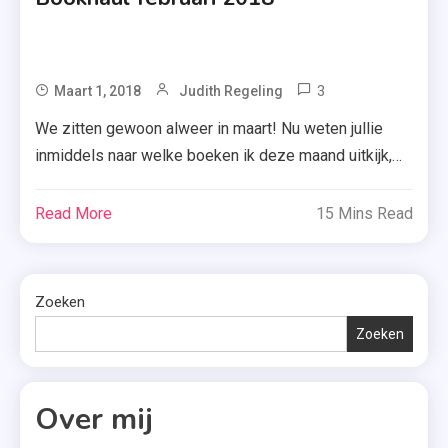
3
Tagged
Maart 1, 2018
Judith Regeling
Alleen
We zitten gewoon alweer in maart! Nu weten jullie
Voor
inmiddels naar welke boeken ik deze maand uitkijk,
Jou
maar door dit artikel weten jullie nu ook welke boeken
,
ik in februari ontving. En dus van welke boeken jullie
Read More
15 Mins Read
De
nog recensies kunnen verwachten. Kijk snel verder.
Split
Het Ongeluksproject – Julie Buxbaum David houdt
In 4
van feiten, getallen en […]
Weken
Zoeken
,
Zoeken
Een
Schitterende
Chaos
Over mij
,