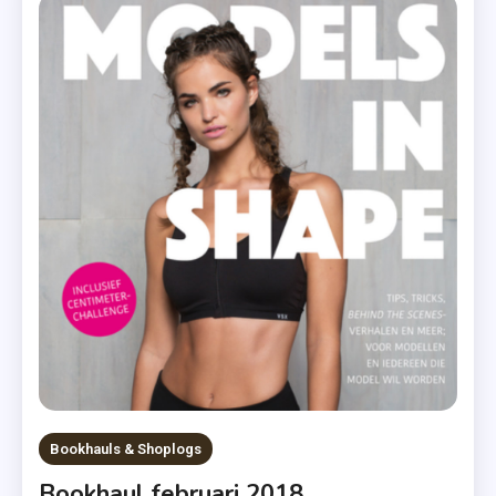
Man
,
Roman
,
Xander
Uitgevers
Bookhauls & Shoplogs
Bookhaul februari 2018