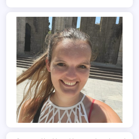
Het
Donkerste
Water
,
Het
Ongeluk
Project
,
Ik
Wil
Ook
Zo'n
Man
,
Leeuwenhart
,
Lief
Van