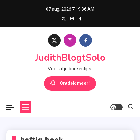
Skip
07 aug, 2026
7:19:36 AM
to
content
JudithBlogtSolo
Voor al je boekentips!
Ontdek meer!
heftig boek