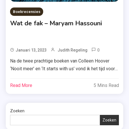
Boekrecensies
Wat de fak – Maryam Hassouni
0
Tagged
Januari 13, 2023
Judith Regeling
Actrice
Na de twee prachtige boeken van Colleen Hoover
,
‘Nooit meer’ en ‘It starts with us’ vond ik het tijd voor
Biografie
de biografie van actrice Maryam Hassouni. Benieuwd
,
hoe ik ‘Wat de fak’ heb ervaren? Ik vertel je er
Read More
5 Mins Read
De
hieronder alles over. Maryam Hassouni, die op haar
Bezige
vijftiende furore maakte met de televisieserie Dunya
Bij
en Desie, […]
Zoeken
,
Heftig
Zoeken
Boek