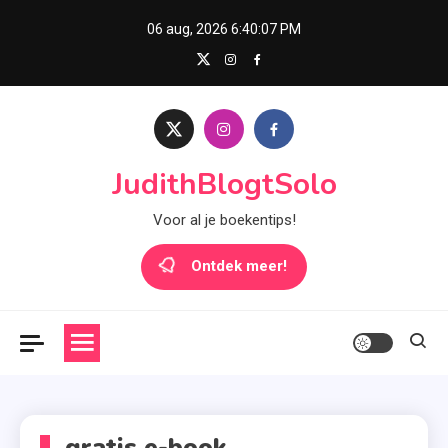
Skip
06 aug, 2026
6:40:07 PM
to
content
JudithBlogtSolo
Voor al je boekentips!
Ontdek meer!
gratis e-book