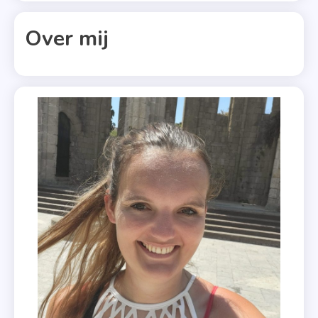
Mirjam
Aarts
Over mij
,
Sandy
Stokkel
,
Wendy
De
Liefde
,
Zomerse
Bundel
,
Zon Zee En
Zomerkrieb