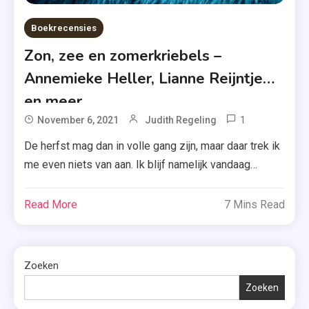
Boekrecensies
Zon, zee en zomerkriebels –
Annemieke Heller, Lianne Reijntjes
en meer…
1
Tagged
November 6, 2021
Judith Regeling
Annemieke
De herfst mag dan in volle gang zijn, maar daar trek ik
Heller
me even niets van aan. Ik blijf namelijk vandaag
,
opnieuw hangen in de zomerse sferen. Jullie hadden
Gratis
de recensie van ‘Zon, zee en zomerkriebels’ van
Read More
7 Mins Read
E-
Annemieke Heller, Lianne Reijntjes, Wendy de Liefde,
Book
Mirjam Aarts en Sandy Stokkel van mij tegoed. Lees
,
dus maar […]
Lianne
Zoeken
Reijntjes
Zoeken
,