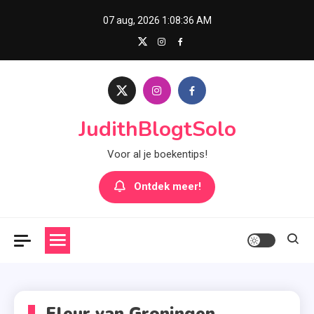
Skip
07 aug, 2026
1:08:36 AM
to
content
JudithBlogtSolo
Voor al je boekentips!
Ontdek meer!
Fleur van Groningen