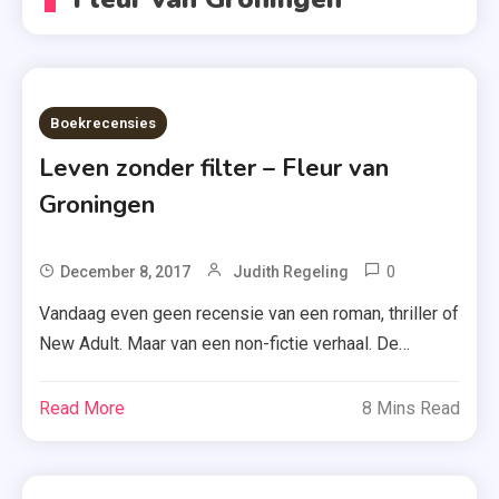
Boekrecensies
Leven zonder filter – Fleur van
Groningen
0
Tagged
December 8, 2017
Judith Regeling
Fleur Van
Vandaag even geen recensie van een roman, thriller of
Groningen
New Adult. Maar van een non-fictie verhaal. De
,
beschrijving van Leven zonder filter van Fleur van
Hoogsensit
Groningen klonk mij vooral herkenbaar in de oren. En
Read More
8 Mins Read
,
daarom wilde ik graag weten wat Fleur erover te
Leven
zeggen had. Ik laat je hieronder weten of ik heb
Zonder
gevonden wat […]