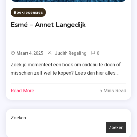
Boekrecensies
Esmé – Annet Langedijk
0
Tagged
Maart 4, 2025
Judith Regeling
Annet
Zoek je momenteel een boek om cadeau te doen of
Langedijk
misschien zelf wel te kopen? Lees dan hier alles
,
over ‘Esmé’ van Annet Langedijk, een roman ‘vol
Boek
levenskunst dat raakt’, aldus de uitgeverij! Wanneer
Read More
5 Mins Read
,
Esmé het bericht ontvangt dat haar vaders
Esmé
gezondheid snel achteruitgaat en definitief in een
,
tehuis moet blijven, wordt haar leven op […]
Zoeken
Futuro
Uitgevers
Zoeken
,