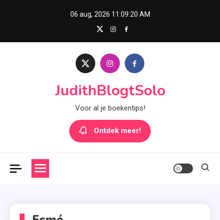
Skip
06 aug, 2026
11:09:20 AM
to
content
JudithBlogtSolo
Voor al je boekentips!
Ontdek meer!
Esmé