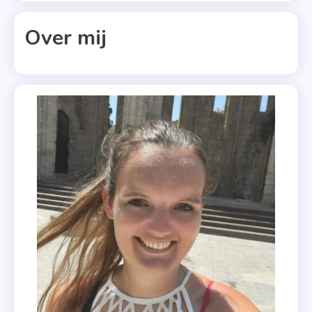
Recensie
Over mij
,
Recensie-
Exemplaar
,
Roman
,
Vier
Sterren