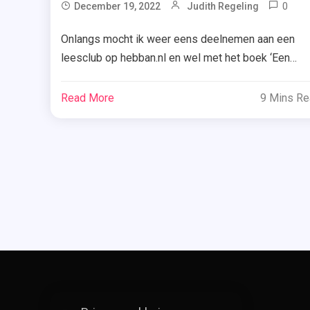
0
December 19, 2022
Judith Regeling
Be
Onlangs mocht ik weer eens deelnemen aan een
Of
leesclub op hebban.nl en wel met het boek ‘Een
YA
onverwachte wending’ van Lauren Kate. Ben je dus
,
benieuwd hoe dat boek is bevallen? Ik vertel je
Ee
Read More
9 Mins R
erover! Lanie heeft een succesvolle carrière als
On
We
romanceredacteur én is verloofd met de man die al
,
99 vakjes van haar zorgvuldig […]
He
,
La
Ka
,
Le
,
Re