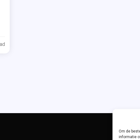
Tagged
st
n
ead
verwachte
nding
le
bban.nl
uren
te
esclub
Om de beste
censie
informatie o