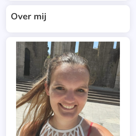
,
Over mij
Maren
Stoffels
,
Recensie
,
Smetvree
,
Taboe