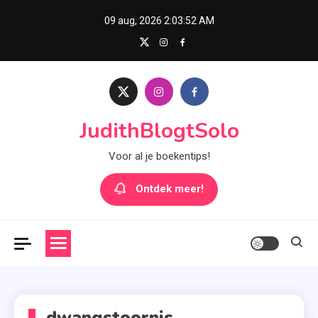
Skip
09 aug, 2026
2:03:52 AM
to
content
JudithBlogtSolo
Voor al je boekentips!
Ontdek meer!
dwangstoornis