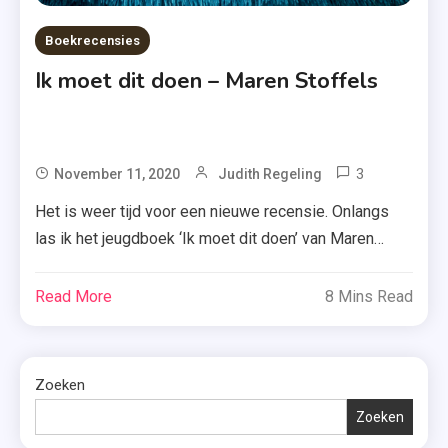
Boekrecensies
Ik moet dit doen – Maren Stoffels
3
Tagged
November 11, 2020
Judith Regeling
Dwangstoo
Het is weer tijd voor een nieuwe recensie. Onlangs
,
las ik het jeugdboek ‘Ik moet dit doen’ van Maren
Ik
Stoffels en daar heb ik zeker nog wat over te zeggen.
Moet
Ben je benieuwd? Scroll dan snel naar onder en lees
Read More
8 Mins Read
Dit
de rest. Linkertegel, boventegel, rechtertegel,
Doen
ondertegel, middentegel. Tik, tik, tik, tik, tik. Simon
,
heeft een dwangstoornis. […]
Jeugdboe
Zoeken
,
Zoeken
Leopold