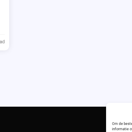
d
ead
’s
Om de beste
informatie o