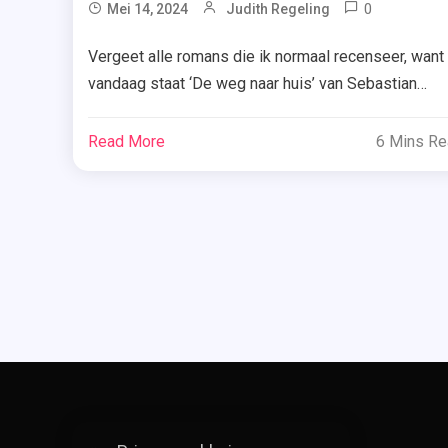
0
Tagge
Mei 14, 2024
Judith Regeling
De
Vergeet alle romans die ik normaal recenseer, want
Weg
vandaag staat ‘De weg naar huis’ van Sebastian
Naar
Fitzek centraal, een thriller die je je leven lang niet
Huis
meer zult vergeten. Dat beloof ik je bij deze! Het is
,
Read More
6 Mins R
zaterdag, net na 22.00 uur. Jules Tannberg is
Drie
Sterren
vrijwilliger bij een telefoondienst voor vrouwen die 
,
avonds bang […]
House
Of
Books
,
Mindfuck
,
Recensie
,