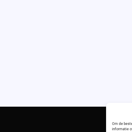
cursus
in
w
t
m
gras
Sky
Of
ofde
jes
Om de beste
informatie o