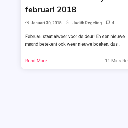
februari 2018
4
Ta
Januari 30, 2018
Judith Regeling
Allee
Februari staat alweer voor de deur! En een nieuwe
Voor
maand betekent ook weer nieuwe boeken, dus
Nu
vandaag laat ik je zien welke boeken er in februari
,
verschijnen die mijn aandacht hebben getrokken. Kij
Amb
Read More
11 Mins R
snel verder. Het meesterwerk – Geir Tangen The
Anth
,
House of Books ~ 1 februari 2018 ~ 400 pagina’s 
ISBN: 9789044351200 Journalist Viljar Ravn […]
Boeke
,
Bran
,
Carg
,