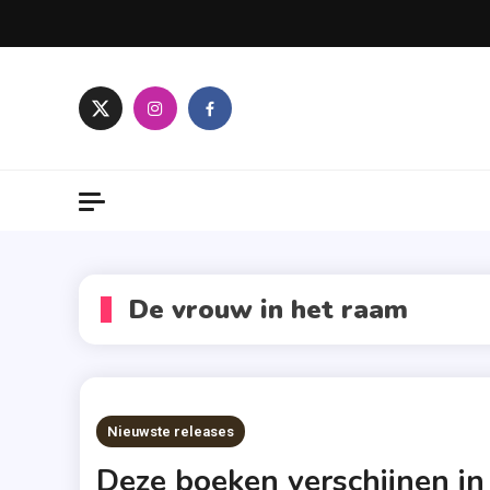
Skip
to
content
De vrouw in het raam
Nieuwste releases
Deze boeken verschijnen in