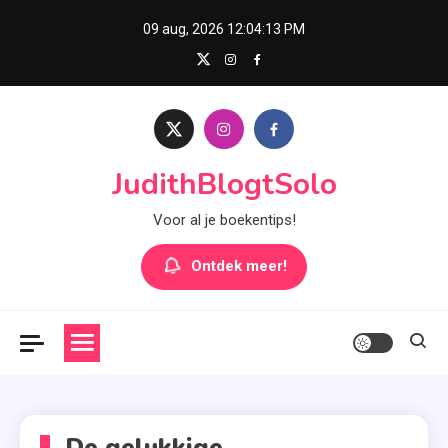
Skip
09 aug, 2026
12:04:13 PM
to
content
JudithBlogtSolo
Voor al je boekentips!
Ontdek meer!
De gelukkige