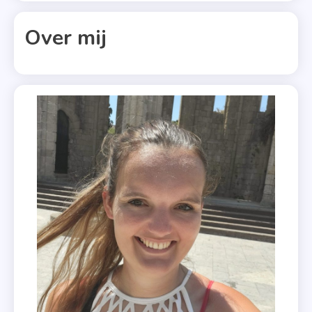
One
,
Over mij
Uitgeverij
Boekerij
,
Verfilming