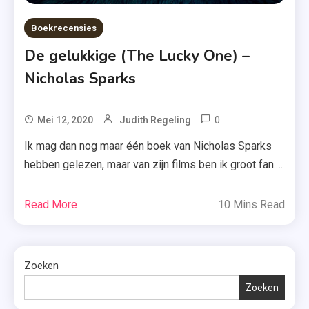
Boekrecensies
De gelukkige (The Lucky One) –
Nicholas Sparks
0
Tagged
Mei 12, 2020
Judith Regeling
De
Ik mag dan nog maar één boek van Nicholas Sparks
Gelukkige
hebben gelezen, maar van zijn films ben ik groot fan.
,
Daarom kon ik het ook niet laten om ‘De gelukkige’
Nicholas
(The Lucky One) te lezen! Zou het boek beter zijn dan
Read More
10 Mins Read
Sparks
de film? Ik laat het je weten. Als marinier Logan
,
Thibault tijdens een missie […]
Roman
,
Zoeken
The
Zoeken
Lucky