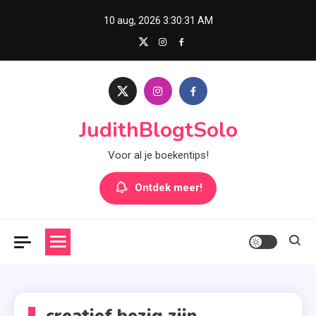
Skip
10 aug, 2026
3:30:31 AM
to
content
JudithBlogtSolo
Voor al je boekentips!
Ontdek meer!
creatief bezig zijn