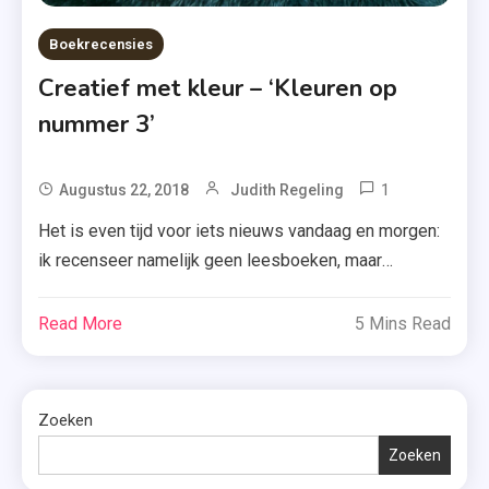
Boekrecensies
Creatief met kleur – ‘Kleuren op
nummer 3’
1
Tagged
Augustus 22, 2018
Judith Regeling
BBNC
Het is even tijd voor iets nieuws vandaag en morgen:
Uitgevers
ik recenseer namelijk geen leesboeken, maar
,
kleurboeken! Van BBNC Uitgevers ontving ik een paar
Creatief
maanden geleden ‘Kleuren op nummer 3’ van John
Read More
5 Mins Read
Bezig
Woodcock vol met tekeningen van skylines.
Zijn
Benieuwd hoe ik dat heb ervaren? Je leest het
,
vandaag. Iedereen heeft het in zijn jeugd wel een […]
John
Zoeken
Woodcock
Zoeken
,