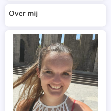
Kleurboeke
,
Over mij
Kleuren
Op
Nummer
3
,
Tekenen