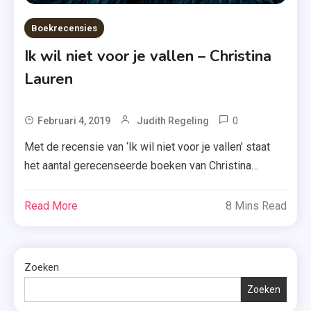
Boekrecensies
Ik wil niet voor je vallen – Christina
Lauren
0
Tagged
Februari 4, 2019
Judith Regeling
Blogtour
Met de recensie van ‘Ik wil niet voor je vallen’ staat
,
het aantal gerecenseerde boeken van Christina
Christina
Lauren op 11. Elf boeken die ik stuk voor stuk met
Hobbs
plezier heb gelezen én waar ik mijn uitgebreide
Read More
8 Mins Read
,
mening over heb gegeven. Maar had ik dat plezier ook
Christina
bij dit boek? Ik laat het je hieronder weten. […]
Lauren
,
Zoeken
Ik Wil
Zoeken
Niet