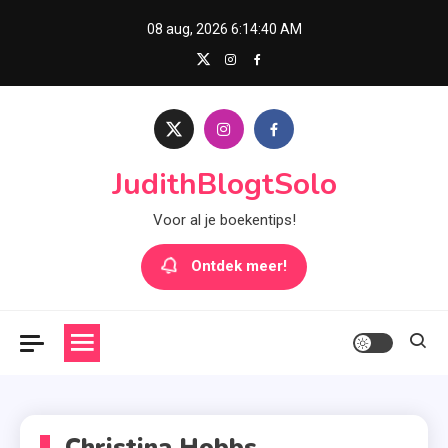
Skip
08 aug, 2026
6:14:40 AM
to
content
JudithBlogtSolo
Voor al je boekentips!
Ontdek meer!
Christina Hobbs