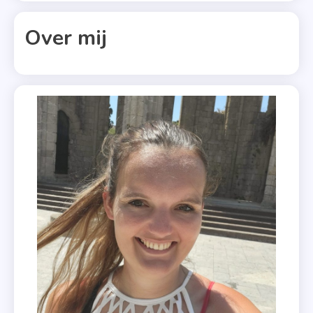
Voor
Je
Over mij
Vallen
,
Lauren
Billings
,
Xander
Uitgevers