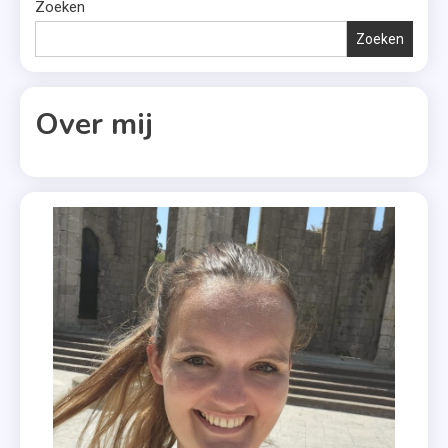
Charmes
Zoeken
,
Zoeken
Did I
Mention
I Love
Over mij
You
,
New
Adults
,
Tag
,
Thrillers