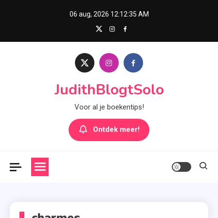
Skip
06 aug, 2026
12:12:35 AM
to
content
JudithBlogtSolo
Voor al je boekentips!
Ontdek meer!
charmes