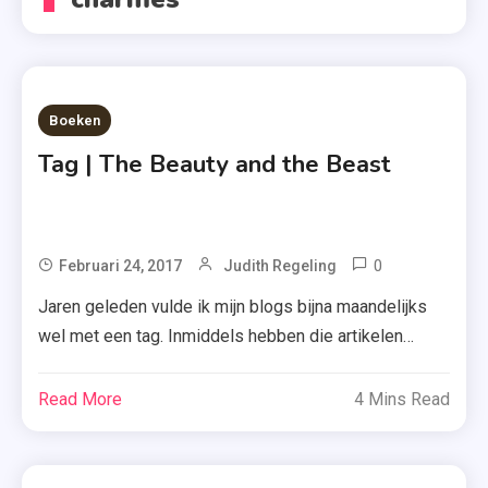
Boeken
Tag | The Beauty and the Beast
0
Tagged
Februari 24, 2017
Judith Regeling
Beauty
Jaren geleden vulde ik mijn blogs bijna maandelijks
And
wel met een tag. Inmiddels hebben die artikelen
The
plaatsgemaakt voor boekrecensies. Daar komt even
Beast
verandering in: Edriënne tagde mij in de ‘The Beauty
Read More
4 Mins Read
,
and the Beast’-tag van Jaike. Benieuwd naar mijn
Boekenseri
antwoorden? Lees snel verder. Belle: Een boek dat je
,
keer op keer kan herlezen Eigenlijk lees ik net […]