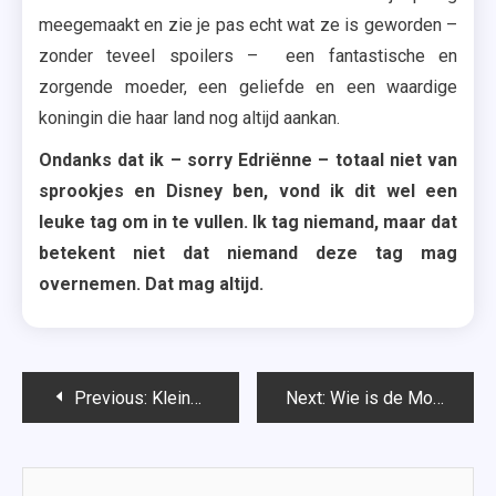
meegemaakt en zie je pas echt wat ze is geworden –
zonder teveel spoilers – een fantastische en
zorgende moeder, een geliefde en een waardige
koningin die haar land nog altijd aankan.
Ondanks dat ik – sorry Edriënne – totaal niet van
sprookjes en Disney ben, vond ik dit wel een
leuke tag om in te vullen. Ik tag niemand, maar dat
betekent niet dat niemand deze tag mag
overnemen. Dat mag altijd.
Bericht
Previous:
Kleine Zwarte Leugens – Sharon Bolton
Next:
Wie is de Mol 2017 – Thomas Cammaert?
navigatie