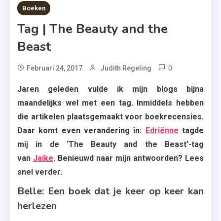
4 MINS READ
Boeken
Tag | The Beauty and the
Beast
0
Tagged
Februari 24, 2017
Judith Regeling
Beauty
Jaren geleden vulde ik mijn blogs bijna
And
maandelijks wel met een tag. Inmiddels hebben
The
die artikelen plaatsgemaakt voor boekrecensies.
Beast
Daar komt even verandering in:
Edriënne
tagde
,
mij in de ‘The Beauty and the Beast’-tag
Boekenserie
van
Jaike
. Benieuwd naar mijn antwoorden? Lees
,
snel verder.
Charmes
,
Belle: Een boek dat je keer op keer kan
Did I
herlezen
Mention