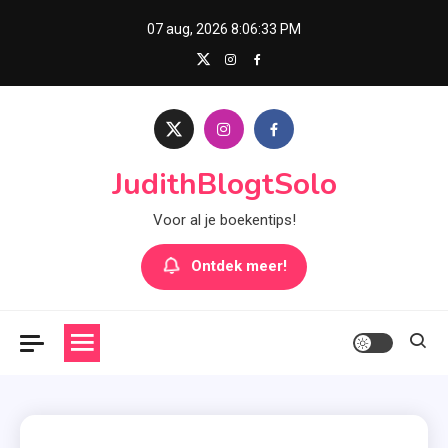
Skip
07 aug, 2026
8:06:34 PM
to
content
JudithBlogtSolo
Voor al je boekentips!
Ontdek meer!