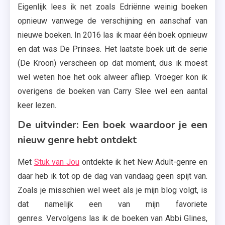
I Love
Eigenlijk lees ik net zoals Edriënne weinig boeken
You
opnieuw vanwege de verschijning en aanschaf van
,
nieuwe boeken. In 2016 las ik maar één boek opnieuw
New
en dat was De Prinses. Het laatste boek uit de serie
Adults
(De Kroon) verscheen op dat moment, dus ik moest
,
wel weten hoe het ook alweer afliep. Vroeger kon ik
Tag
overigens de boeken van Carry Slee wel een aantal
,
keer lezen.
Thrillers
De uitvinder: Een boek waardoor je een
nieuw genre hebt ontdekt
Met
Stuk van Jou
ontdekte ik het New Adult-genre en
daar heb ik tot op de dag van vandaag geen spijt van.
Zoals je misschien wel weet als je mijn blog volgt, is
dat namelijk een van mijn favoriete
genres. Vervolgens las ik de boeken van Abbi Glines,