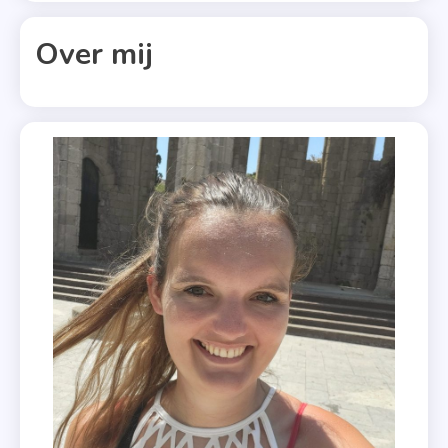
Clavis
Uitgeverij
Over mij
,
Dance
Or Die
,
Pretty
Little
Liars
,
Truth
Or
Dance