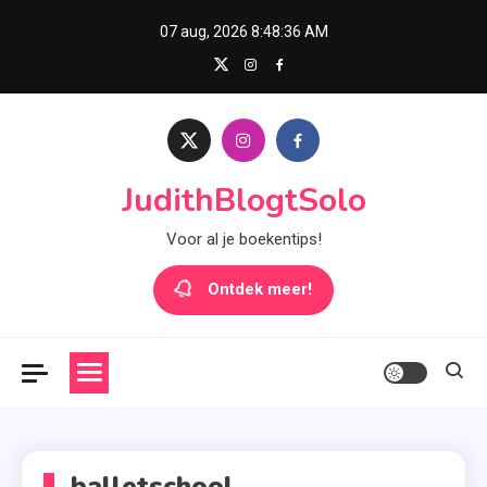
Skip
07 aug, 2026
8:48:36 AM
to
content
JudithBlogtSolo
Voor al je boekentips!
Ontdek meer!
balletschool