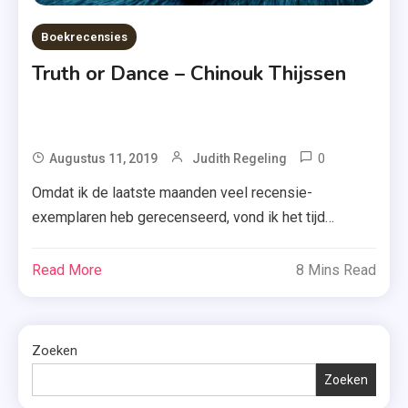
Boekrecensies
Truth or Dance – Chinouk Thijssen
0
Tagged
Augustus 11, 2019
Judith Regeling
Balletschoo
Omdat ik de laatste maanden veel recensie-
,
exemplaren heb gerecenseerd, vond ik het tijd
Bibliotheek
worden om een biebboek op te pakken. ‘Truth or
,
dance’ van Chinouk Thijssen stond al even op mijn
Read More
8 Mins Read
Break
lijstje en gelukkig was ie beschikbaar. Benieuwd wat
A Leg
ik ervan vond? Je leest het hieronder. Truth or Dance.
,
Zo heet de chatgroep waar India, […]
Zoeken
Chinouk
Thijssen
Zoeken
,