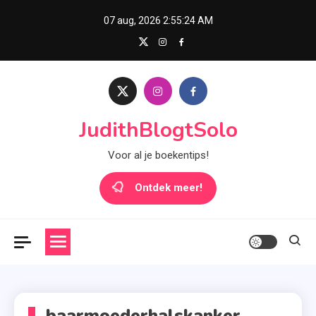
Skip
07 aug, 2026
2:55:24 AM
to
content
JudithBlogtSolo
Voor al je boekentips!
Ontdek meer!
baarmoederhalskanker