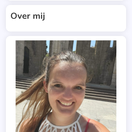
,
Monique
Over mij
Van
Loon
,
Nieuw
Amsterdam
,
Non
Fictie
,
Recensie
,
Uitstrijkje