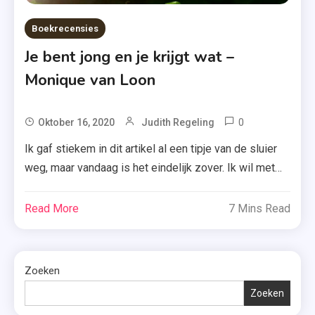
Boekrecensies
Je bent jong en je krijgt wat –
Monique van Loon
0
Tagged
Oktober 16, 2020
Judith Regeling
Baarmoederh
Ik gaf stiekem in dit artikel al een tipje van de sluier
,
weg, maar vandaag is het eindelijk zover. Ik wil met
Boek
liefde mijn volledige mening delen over ‘Je bent jong
,
en je krijgt wat’ van Monique van Loon. Lees jij ook
Read More
7 Mins Read
Je
mee? Wat doe je als je op je achtentwintigste
Bent
baarmoederhalskanker blijkt te hebben, […]
Jong
En Je
Zoeken
Krijgt
Zoeken
Wat