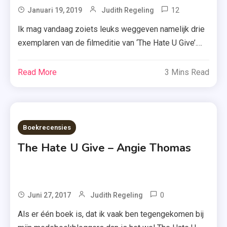
12
Tagged
Januari 19, 2019
Judith Regeling
Angie
Ik mag vandaag zoiets leuks weggeven namelijk drie
Thomas
exemplaren van de filmeditie van ‘The Hate U Give’.
,
Op 24 januari draait de bijzondere film met Amandla
Filmeditie
Stenberg in alle bioscopen én speciaal daarvoor is
Read More
3 Mins Read
,
het boek van Angie Thomas inclusief bonusmateriaal
The
opnieuw uitgekomen. Starr Carters beste vriend Khalil
Hate
wordt doodgeschoten door een politieagent. Khalil
U
had […]
Boekrecensies
Give
,
The Hate U Give – Angie Thomas
Uitgeverij
Moon
,
0
Tagged
Juni 27, 2017
Judith Regeling
Winactie
Angie
Als er één boek is, dat ik vaak ben tegengekomen bij
Thomas