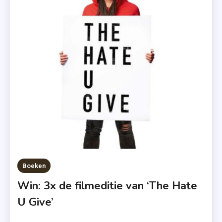
Stoppen
,
Rappers
,
Young
Adult
Boeken
Win: 3x de filmeditie van ‘The Hate
U Give’