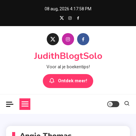
Skip
08 aug, 2026
4:17:59 PM
to
content
JudithBlogtSolo
Voor al je boekentips!
Ontdek meer!
Angie Thomas