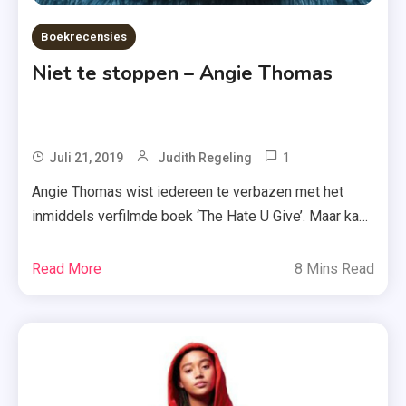
Boekrecensies
Niet te stoppen – Angie Thomas
1
Tagged
Juli 21, 2019
Judith Regeling
Angie
Angie Thomas wist iedereen te verbazen met het
Thomas
inmiddels verfilmde boek ‘The Hate U Give’. Maar kan
,
ze deze kracht doorzetten naar haar tweede boek
Discriminatie
‘Niet te stoppen’ over rapster Bri? Ik heb het boek
Read More
8 Mins Read
,
gelezen en neem het graag met je door. Bri is zestien
Moon
en wil een van de grootste rappers ter wereld […]
Young
Adult
,
Niet Te