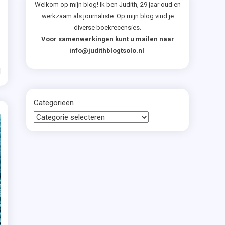
ged
Welkom op mijn blog! Ik ben Judith, 29 jaar oud en
werkzaam als journaliste. Op mijn blog vind je
diverse boekrecensies.
Voor samenwerkingen kunt u mailen naar
info@judithblogtsolo.nl
d
nreeks
Categorieën
mman
sverhaal
e
s
ie-
laar