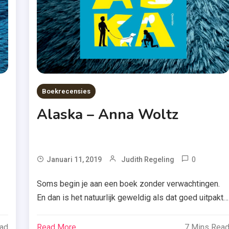
tzicht
,
Roma
kantie
,
Tweed
Deel
Boekrecensies
e-
Alaska – Anna Woltz
ar
agged
0
Tagg
Januari 11, 2019
Judith Regeling
.
Alaska
Soms begin je aan een boek zonder verwachtingen.
na
,
En dan is het natuurlijk geweldig als dat goed uitpakt.
Anna
of
Houd dat in gedachten en lees dan vooral mijn
ska
Woltz
je
recensie van ‘Alaska’ van Anna Woltz, want dat boek
ead
Read More
7 Mins Rea
,