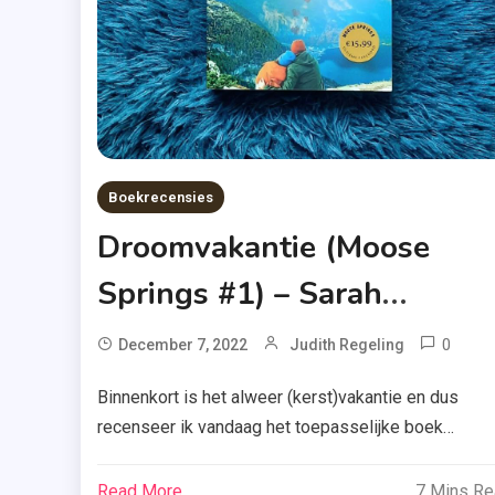
Droomui
,
Droomva
,
Moose
Springs
,
Boekrecensies
Recensi
Droomvakantie (Moose
Exempla
,
Springs #1) – Sarah
Slotdeel
Morgenthaler
0
T
December 7, 2022
Judith Regeling
A.W
Binnenkort is het alweer (kerst)vakantie en dus
Bru
recenseer ik vandaag het toepasselijke boek
,
‘Droomvakantie’ van Sarah Morgenthaler. Benieuwd 
Ala
ze mij hiermee heeft weten te overtuigen? Ik vertel 
Read More
7 Mins R
,