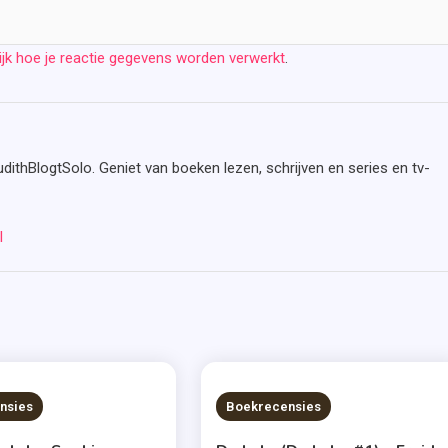
ijk hoe je reactie gegevens worden verwerkt
.
udithBlogtSolo. Geniet van boeken lezen, schrijven en series en tv-
l
S READ
7 MINS READ
nsies
Boekrecensies