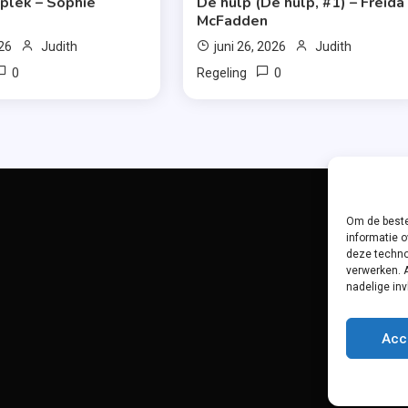
 plek – Sophie
De hulp (De hulp, #1) – Freida
McFadden
026
Judith
juni 26, 2026
Judith
0
0
Regeling
Om de beste
informatie o
deze techno
verwerken. 
nadelige in
Acc