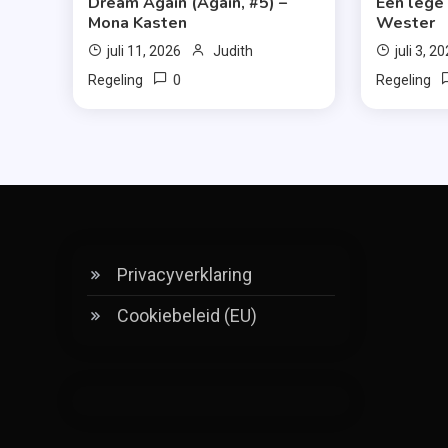
Dream Again (Again, #5) –
Een lege
Mona Kasten
Wester
juli 11, 2026
Judith
juli 3, 2
0
Regeling
Regeling
Privacyverklaring
Cookiebeleid (EU)