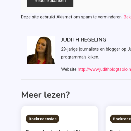
Deze site gebruikt Akismet om spam te verminderen.
Bek
JUDITH REGELING
29-jarige journaliste en blogger op J
programma's kijken.
Website
http://www.judithblogtsolo.n
Meer lezen?
6 MINS READ
6 MIN
Boekrecensies
Boekrece