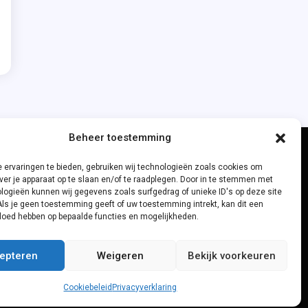
Beheer toestemming
 ervaringen te bieden, gebruiken wij technologieën zoals cookies om
ver je apparaat op te slaan en/of te raadplegen. Door in te stemmen met
logieën kunnen wij gegevens zoals surfgedrag of unieke ID's op deze site
Als je geen toestemming geeft of uw toestemming intrekt, kan dit een
vloed hebben op bepaalde functies en mogelijkheden.
epteren
Weigeren
Bekijk voorkeuren
Cookiebeleid
Privacyverklaring