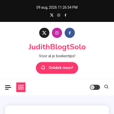
Skip
09 aug, 2026
11:26:54 PM
to
content
JudithBlogtSolo
Voor al je boekentips!
Ontdek meer!