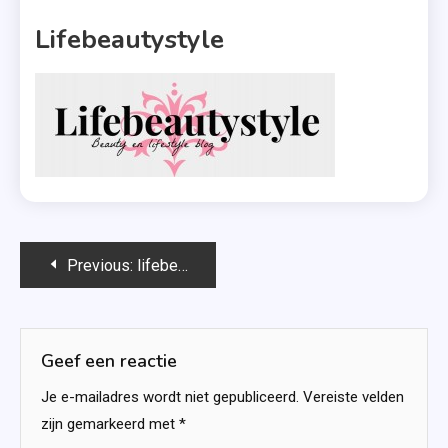
1 MIN READ
Lifebeautystyle
Bericht
Previous:
lifebeautystyle
navigatie
Geef een reactie
Je e-mailadres wordt niet gepubliceerd.
Vereiste velden
zijn gemarkeerd met
*