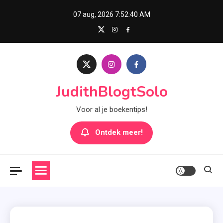
Skip
07 aug, 2026
7:52:42 AM
to
content
JudithBlogtSolo
Voor al je boekentips!
Ontdek meer!