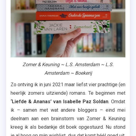
Winacties
,
Xander
Uitgevers
,
Zomer
&
Keuning
Zomer & Keuning ~ L.S. Amsterdam ~ L.S.
Amsterdam ~ Boekerij
Zo ontving ik in juni 2021 maar liefst vier prachtige (en
heerlijk zomers uitziende) romans. Te beginnen met
‘Liefde & Ananas’ van Isabelle Paz Soldan
. Omdat
ik – samen met wat andere bloggers – eind mei
deelnam aan een brainstorm van Zomer & Keuning
kreeg ik als bedankje dit boek opgestuurd. Nu stond
ie al hoog op mijn wishlist, dus dat komt héél goed uit.