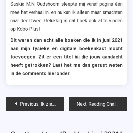
Saskia M.N. Oudshoorn sleepte mij vanaf pagina één
mee het verhaal in, en nu kan ik alleen maar smachten
naar deel twee. Gelukkig is dat boek ook al te vinden
op Kobo Plus!
Dit waren dan echt alle boeken die ik in juni 2021
aan mijn fysieke en digitale boekenkast mocht
toevoegen. Zit er een titel bij die jouw aandacht
heeft getrokken? Laat het me dan gerust weten
in de comments hieronder.
Bericht
Previous:
Ik zie, ik zie… – Ellie Marney
Next:
Reading Challenge | Deze boeken las ik in juni 2021
navigatie