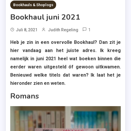
8 MINS READ
Bookhauls & Shoplogs
Bookhaul juni 2021
1
Tagged
Juli 8, 2021
Judith Regeling
Boeken
Heb je zin in een overvolle Bookhaul? Dan zit je
,
hier vandaag aan het juiste adres. Ik kreeg
Boekerij
namelijk in juni 2021 heel wat boeken binnen die
,
eerder waren uitgesteld óf gewoon uitkwamen.
Bookhaul
Benieuwd welke titels dat waren? Ik laat het je
Juni
hieronder zien en weten.
2021
,
Romans
Kobo
,
Nieuwe
Boeken
,