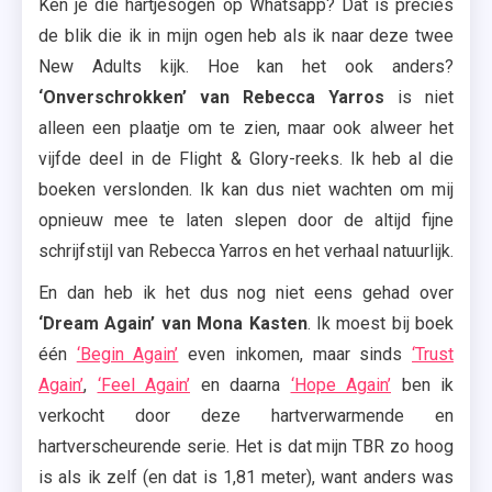
Ken je die hartjesogen op Whatsapp? Dat is precies
de blik die ik in mijn ogen heb als ik naar deze twee
New Adults kijk. Hoe kan het ook anders?
‘Onverschrokken’ van Rebecca Yarros
is niet
alleen een plaatje om te zien, maar ook alweer het
vijfde deel in de Flight & Glory-reeks. Ik heb al die
boeken verslonden. Ik kan dus niet wachten om mij
opnieuw mee te laten slepen door de altijd fijne
schrijfstijl van Rebecca Yarros en het verhaal natuurlijk.
En dan heb ik het dus nog niet eens gehad over
‘Dream Again’ van Mona Kasten
. Ik moest bij boek
één
‘Begin Again’
even inkomen, maar sinds
‘Trust
Again’
,
‘Feel Again’
en daarna
‘Hope Again’
ben ik
verkocht door deze hartverwarmende en
hartverscheurende serie. Het is dat mijn TBR zo hoog
is als ik zelf (en dat is 1,81 meter), want anders was