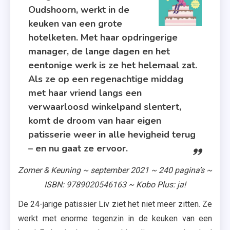
,
Oudshoorn, werkt in de
Patisserie
keuken van een grote
,
hotelketen. Met haar opdringerige
Recensie
manager, de lange dagen en het
,
eentonige werk is ze het helemaal zat.
Recept
Als ze op een regenachtige middag
Voor
met haar vriend langs een
Geluk
verwaarloosd winkelpand slentert,
,
komt de droom van haar eigen
Recepten
patisserie weer in alle hevigheid terug
,
– en nu gaat ze ervoor.
Saskia
M.N.
Zomer & Keuning ~ september 2021 ~ 240 pagina’s ~
Oudshoorn
ISBN: 9789020546163 ~ Kobo Plus: ja!
De 24-jarige patissier Liv ziet het niet meer zitten. Ze
werkt met enorme tegenzin in de keuken van een