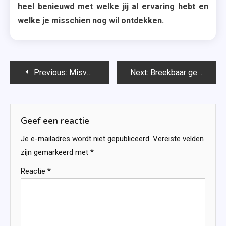
heel benieuwd met welke jij al ervaring hebt en
welke je misschien nog wil ontdekken.
Bericht
Previous:
Misverstand in de urban jungle (Misverstand #2) – Lis Lucassen
Next:
Breekbaar geluk (Geluk #2) – Saskia M.N. Oudshoorn
navigatie
Geef een reactie
Je e-mailadres wordt niet gepubliceerd.
Vereiste velden
zijn gemarkeerd met
*
Reactie
*