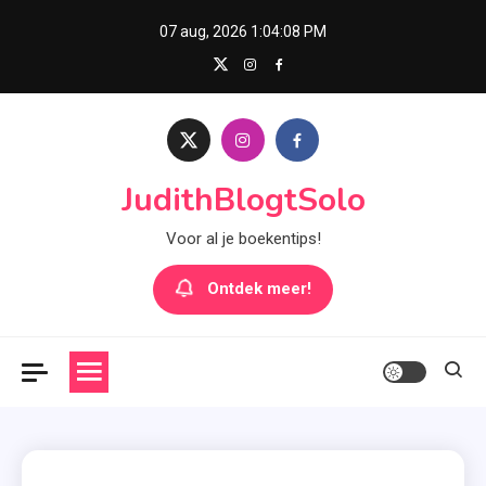
Skip
07 aug, 2026
1:04:09 PM
to
content
JudithBlogtSolo
Voor al je boekentips!
Ontdek meer!