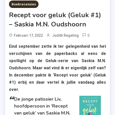
8 MINS READ
Boekrecensies
Recept voor geluk (Geluk #1)
– Saskia M.N. Oudshoorn
0
Tagged
Februari 17, 2022
Judith Regeling
Bakken
Eind september zette ik ter gelegenheid van het
,
verschijnen van de paperbacks al eens de
Eerste
spotlight op de Geluk-serie van Saskia M.N.
Deel
Oudshoorn.
Maar wat vind ik er eigenlijk zelf van?
,
In december pakte ik ‘Recept voor geluk’ (Geluk
Feelgoodro
#1) erbij en daar vertel ik jullie vandaag alles
,
over.
Geluk-
Serie
De jonge patissier Liv,
,
hoofdpersoon in ‘Recept
Koken
van geluk’ van Saskia M.N.