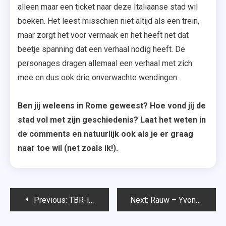
alleen maar een ticket naar deze Italiaanse stad wil
boeken. Het leest misschien niet altijd als een trein,
maar zorgt het voor vermaak en het heeft net dat
beetje spanning dat een verhaal nodig heeft. De
personages dragen allemaal een verhaal met zich
mee en dus ook drie onverwachte wendingen.
Ben jij weleens in Rome geweest? Hoe vond jij de
stad vol met zijn geschiedenis? Laat het weten in
de comments en natuurlijk ook als je er graag
naar toe wil (net zoals ik!).
Bericht
Previous:
TBR-lijstje voor november en december ’16
Next:
Rauw – Yvonne Deinert
navigatie