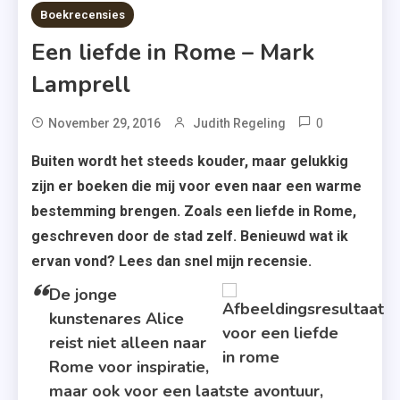
5 MINS READ
Boekrecensies
Een liefde in Rome – Mark
Lamprell
0
Tagged
November 29, 2016
Judith Regeling
A.W.
Buiten wordt het steeds kouder, maar gelukkig
Bruna
zijn er boeken die mij voor even naar een warme
,
bestemming brengen. Zoals een liefde in Rome,
Een
geschreven door de stad zelf. Benieuwd wat ik
Liefde
ervan vond? Lees dan snel mijn recensie.
In
Rome
De jonge
,
kunstenares Alice
Mark
reist niet alleen naar
Lamprell
Rome voor inspiratie,
maar ook voor een laatste avontuur,