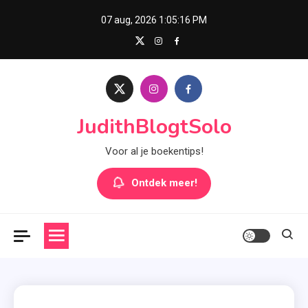
Skip
07 aug, 2026
1:05:17 PM
to
content
JudithBlogtSolo
Voor al je boekentips!
Ontdek meer!