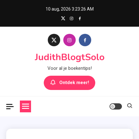
Skip
10 aug, 2026
3:23:27 AM
to
content
JudithBlogtSolo
Voor al je boekentips!
Ontdek meer!