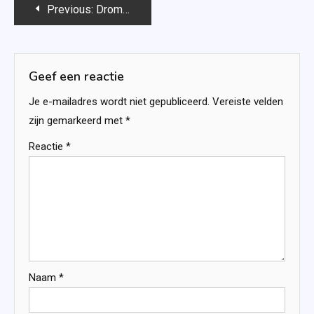
Bericht
Previous:
Dromen van jou – Dani Atkins
navigatie
Geef een reactie
Je e-mailadres wordt niet gepubliceerd.
Vereiste velden
zijn gemarkeerd met
*
Reactie
*
Naam
*