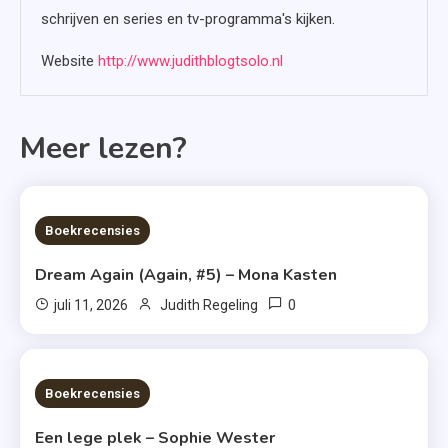
schrijven en series en tv-programma's kijken.
Website
http://www.judithblogtsolo.nl
Meer lezen?
6 MINS READ
Boekrecensies
Dream Again (Again, #5) – Mona Kasten
0
juli 11, 2026
Judith Regeling
6 MINS READ
Boekrecensies
Een lege plek – Sophie Wester