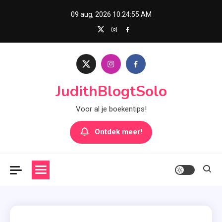
Skip
09 aug, 2026
10:24:56 AM
to
content
JudithBlogtSolo
Voor al je boekentips!
Ontdek meer!