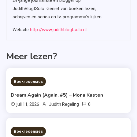
29-jarige journaliste en blogger op
JudithBlogtSolo. Geniet van boeken lezen,
schrijven en series en tv-programma's kijken.
Website
http://www.judithblogtsolo.nl
Meer lezen?
6 MINS READ
Boekrecensies
Dream Again (Again, #5) – Mona Kasten
0
juli 11, 2026
Judith Regeling
6 MINS READ
Boekrecensies