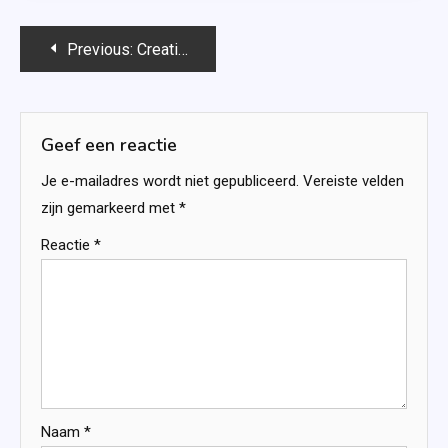
Bericht
Previous:
Creatief met kleur 3 – Pac-Man Puzzelboek
navigatie
Geef een reactie
Je e-mailadres wordt niet gepubliceerd.
Vereiste velden
zijn gemarkeerd met
*
Reactie
*
Naam
*