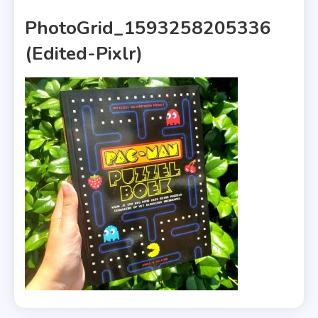
1 MIN READ
PhotoGrid_1593258205336
(edited-Pixlr)