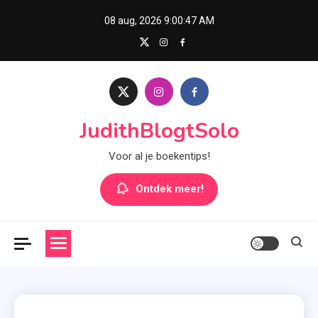
Skip
08 aug, 2026
9:00:48 AM
to
content
JudithBlogtSolo
Voor al je boekentips!
Ontdek meer!