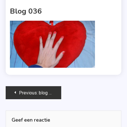
1 MIN READ
Blog 036
Bericht
Previous:
blog 036
navigatie
Geef een reactie