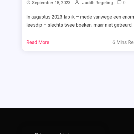
0
September 18, 2023
Judith Regeling
B
In augustus 2023 las ik – mede vanwege een enor
,
leesdip – slechts twee boeken, maar niet getreurd: 
C
ben terug! Vandaag lees je alles over ‘Heart Bones’,
H
of beter gezegd ‘Hartenbreker’, van de enige echte
Read More
6 Mins R
,
Colleen Hoover. Na de dood van haar moeder heeft
G
de achttienjarige Beyah geen andere keuze dan
,
tijdelijk bij haar […]
H
,
H
B
,
R
,
R
,