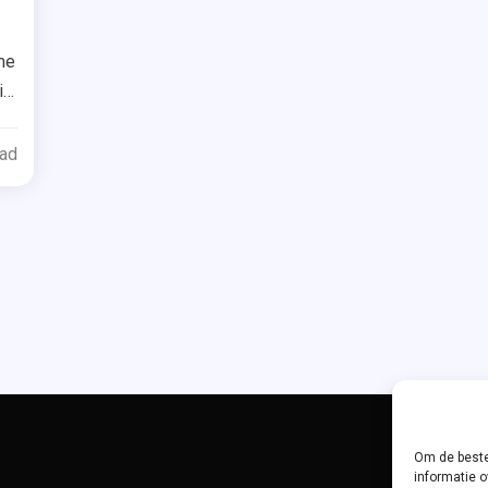
Tagged
oekblogger
me
ik
olleen
oover
ead
eheimen
artenbreker
eart
ones
ecensie
oman
Om de beste
informatie o