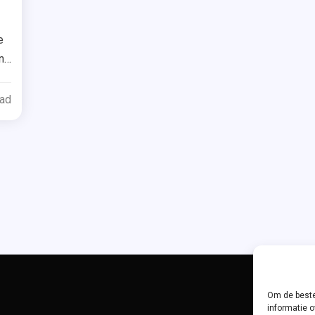
agged
kenpost
e
n
khaul
ead
i
ins
a
el
rren
ren
e
Om de beste
informatie o