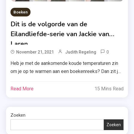
Boeken
Dit is de volgorde van de
Eilandliefde-serie van Jackie van
Laren
0
Tagged
November 21, 2021
Judith Regeling
Boekenre
Heb je met de aankomende koude temperaturen zin
,
om je op te warmen aan een boekenreeks? Dan zit je
Duingras
vandaag aan het juiste adres. Na series als de
,
Redwood Ridge-reeks, de Again-reeks en de Liefde
Read More
15 Mins Read
Eilandlief
in Milaan-reeks is het nu namelijk tijd om je de
,
Eilandliefde-serie van Jackie van Laren te laten zien.
Hoogtij
Benieuwd waarom? […]
Zoeken
,
Jackie
Zoeken
Van