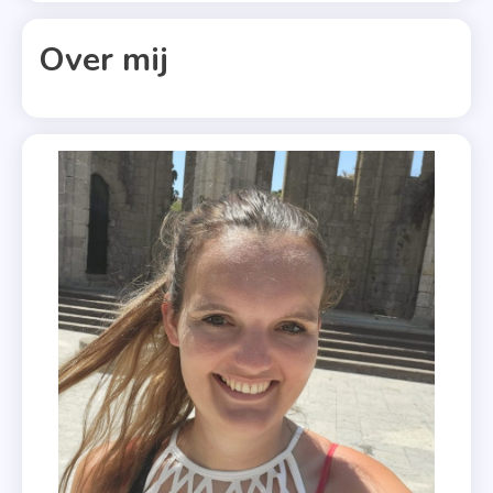
Laren
Over mij
,
Nederlan
,
Romantie
,
Springvlo
,
Stormwin
,
Tegenstr
,
Uitgeverij
Boekerij