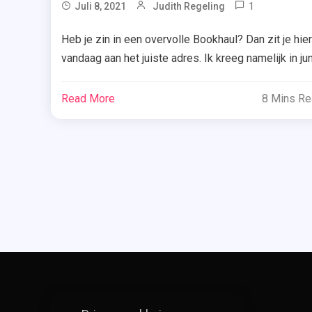
1
Tagged
Juli 8, 2021
Judith Regeling
Boeken
Heb je zin in een overvolle Bookhaul? Dan zit je hier
,
vandaag aan het juiste adres. Ik kreeg namelijk in jun
Boekerij
2021 heel wat boeken binnen die eerder waren
,
uitgesteld óf gewoon uitkwamen. Benieuwd welke
Read More
8 Mins R
Bookhaul
titels dat waren? Ik laat het je hieronder zien en
Juni
weten. Romans Zomer & Keuning ~ L.S. Amsterdam
2021
L.S. […]
,
Kobo
,
Nieuwe
Boeken
,
Winacties
,
Xander