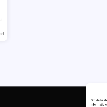
i
ead
 ~
Om de beste
informatie o