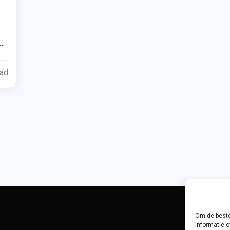
ed
re
es
.
ead
.
als
pen
Om de beste
informatie o