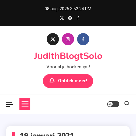
Skip
08 aug, 2026
3:52:24 PM
to
content
JudithBlogtSolo
Voor al je boekentips!
Ontdek meer!
19 januari 2021