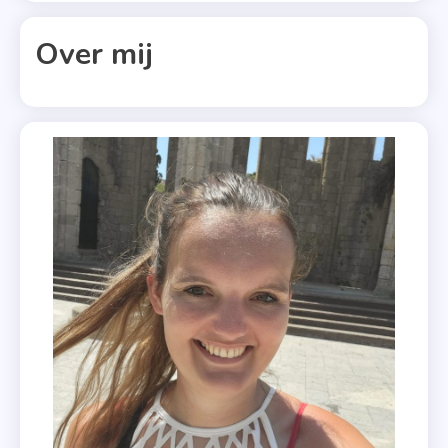
,
Over mij
Kerst
,
Kerstboeken
,
Kerstmis
Met Een
Staartje
,
Lizzie
Shane
,
Roman