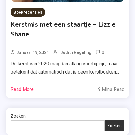
Boekrecensies
Kerstmis met een staartje – Lizzie
Shane
0
Tagged
Januari 19, 2021
Judith Regeling
Boek
De kerst van 2020 mag dan allang voorbij zijn, maar
5
betekent dat automatisch dat je geen kerstboeken
,
meer mag lezen? Think again! Ik las vlak voor 2021
Boekerij
begon nog ‘Kerstmis met een staartje’ van Lizzie
Read More
9 Mins Read
,
Shane uit en heel eerlijk? Dat boek mag gewoon niet
Feelgood
in je boekenkast ontbreken. Lees maar snel waarom
,
niet. De […]
Zoeken
Honden
,
Zoeken
Hondenopva