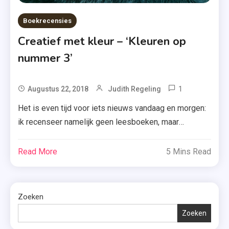
Boekrecensies
Creatief met kleur – ‘Kleuren op
nummer 3’
1
Tagged
Augustus 22, 2018
Judith Regeling
BBNC
Het is even tijd voor iets nieuws vandaag en morgen:
Uitgevers
ik recenseer namelijk geen leesboeken, maar
,
kleurboeken! Van BBNC Uitgevers ontving ik een paar
Creatief
maanden geleden ‘Kleuren op nummer 3’ van John
Read More
5 Mins Read
Bezig
Woodcock vol met tekeningen van skylines.
Zijn
Benieuwd hoe ik dat heb ervaren? Je leest het
,
vandaag. Iedereen heeft het in zijn jeugd wel een […]
John
Zoeken
Woodcock
Zoeken
,