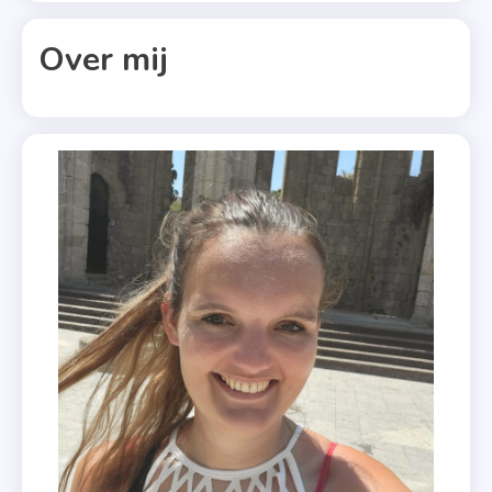
Kleurboeke
,
Over mij
Kleuren
Op
Nummer
3
,
Tekenen