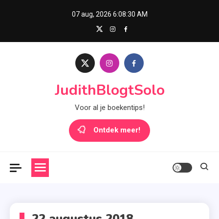
Skip
07 aug, 2026
6:08:30 AM
to
content
JudithBlogtSolo
Voor al je boekentips!
Ontdek meer!
22 augustus 2018