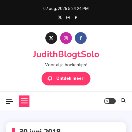
Skip
07 aug, 2026
5:24:24 PM
to
content
JudithBlogtSolo
Voor al je boekentips!
Ontdek meer!
30 juni 2018