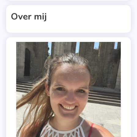
Weg
Houd
Over mij
Me
Vast
,
Hallo
Liefde
,
Ik Kan Je
Bijna
Aanraken
,
Ik
Weet
Niet
Of Ik
Van
Je