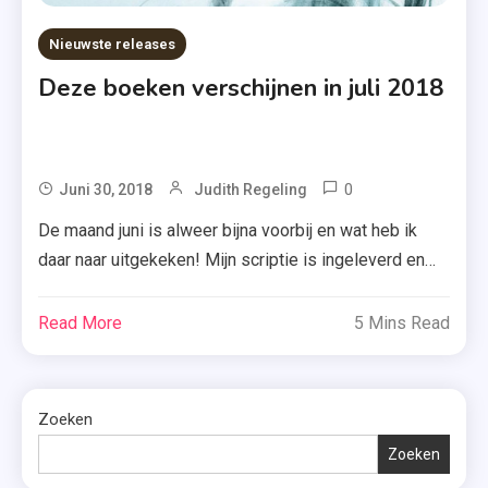
Nieuwste releases
Deze boeken verschijnen in juli 2018
0
Tagged
Juni 30, 2018
Judith Regeling
Baguette
De maand juni is alweer bijna voorbij en wat heb ik
Met Jam
daar naar uitgekeken! Mijn scriptie is ingeleverd en
Voor
het is nu wachten op het resultaat. Duimen. Maar nu
Twee
juli 2018 dus bijna voor de deur staat, is het ook weer
Read More
5 Mins Read
,
tijd voor de release van een hoop prachtige boeken.
De
Kijk je mee naar welke […]
Cactus
,
Zoeken
Duw
Zoeken
Me