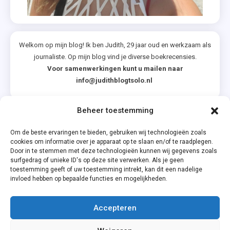
Houd
,
Maud
Welkom op mijn blog! Ik ben Judith, 29 jaar oud en werkzaam als
,
journaliste. Op mijn blog vind je diverse boekrecensies.
Springvloed
Voor samenwerkingen kunt u mailen naar
,
info@judithblogtsolo.nl
Tegenstroom
,
Beheer toestemming
Vind
Categorieën
Ik
Om de beste ervaringen te bieden, gebruiken wij technologieën zoals
cookies om informatie over je apparaat op te slaan en/of te raadplegen.
Leuk
Door in te stemmen met deze technologieën kunnen wij gegevens zoals
,
surfgedrag of unieke ID's op deze site verwerken. Als je geen
toestemming geeft of uw toestemming intrekt, kan dit een nadelige
Vonk
invloed hebben op bepaalde functies en mogelijkheden.
,
Vriendschapsve
Accepteren
,
Privacyverklaring
Wilder